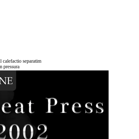
 calefactio separatim
m pressura