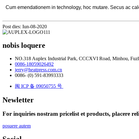
Cum emendationem in technology, hoc mutare. Secus ac calor
Post dies: Iun-08-2020
nobis loquere
NO.318 Auplex Industrial Park, CCCXVI Road, Minhou, Fuzh
0086-18059026492
jerry@heatpress.com.cn
0086- (0) 591-83993333
闽 ICP 备 09050755 号
Newletter
For inquiries nostram pricelist et products, placere re
posuere autem
Social