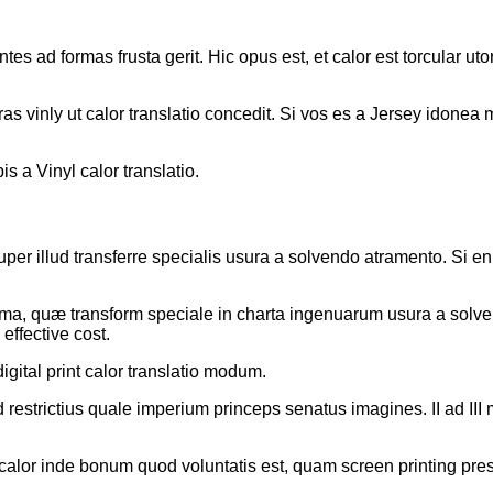
es ad formas frusta gerit. Hic opus est, et calor est torcular uto
ras vinly ut calor translatio concedit. Si vos es a Jersey idone
s a Vinyl calor translatio.
 super illud transferre specialis usura a solvendo atramento. Si e
ma, quæ transform speciale in charta ingenuarum usura a solven
 effective cost.
igital print calor translatio modum.
d restrictius quale imperium princeps senatus imagines. II ad III
r, calor inde bonum quod voluntatis est, quam screen printing p