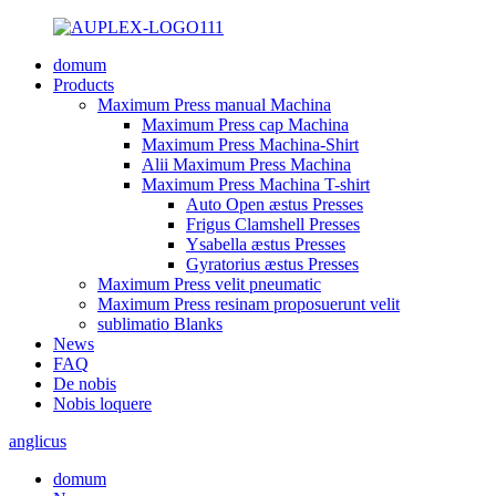
domum
Products
Maximum Press manual Machina
Maximum Press cap Machina
Maximum Press Machina-Shirt
Alii Maximum Press Machina
Maximum Press Machina T-shirt
Auto Open æstus Presses
Frigus Clamshell Presses
Ysabella æstus Presses
Gyratorius æstus Presses
Maximum Press velit pneumatic
Maximum Press resinam proposuerunt velit
sublimatio Blanks
News
FAQ
De nobis
Nobis loquere
anglicus
domum