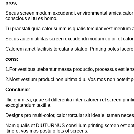
pros,
Secus screen modum excudendi, environmental amica calor tor
conscious si tu es homo.
Tu praestati quia calor summus qualis torcular vestimentum 
Secus autem utilitas screen excudendi modum color, et calor 
Calorem amet facilisis torcularia statuo. Printing potes fac
cons:
1.For vestibus utebantur massa productio, processus est iens 
2.Most vestium produci non ultima diu. Vos mos non poterit po
Conclusio:
Illic enim ea, quae sit differentia inter calorem et screen p
excogitandum textilia.
Designs pro multi-color, calor torcular sit ideale; tamen nece
Nam qualis et DIUTURNUS consilium printing screen est optim
itinere, vos mos postulo lots of screens.