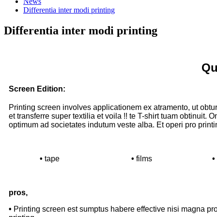
News
Differentia inter modi printing
Differentia inter modi printing
Qu
Screen Edition:
Printing screen involves applicationem ex atramento, ut obturar
et transferre super textilia et voila !! te T-shirt tuam obtinui
optimum ad societates indutum veste alba. Et operi pro print
•
tape
•
films
•
pros,
•
Printing screen est sumptus habere effective nisi magna pro