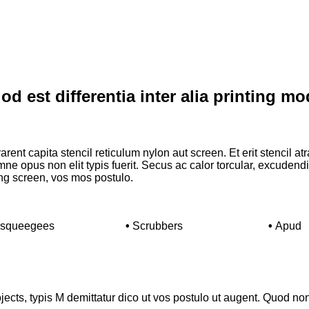
od est differentia inter alia printing mo
ent capita stencil reticulum nylon aut screen. Et erit stencil atr
t. Omne opus non elit typis fuerit. Secus ac calor torcular, excude
ing screen, vos mos postulo.
squeegees
•
Scrubbers
•
Apud
jects, typis M demittatur dico ut vos postulo ut augent. Quod n