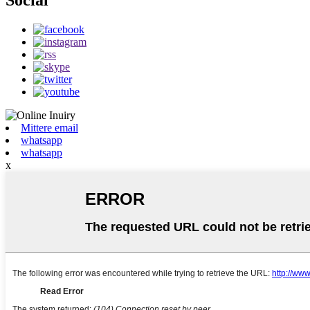
Mittere email
whatsapp
whatsapp
x