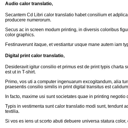
Audio calor translatio,
Secantem Cd Libri calor translatio habet consilium et adplicant
producere numerorum.
Secus ac in screen modum printing, in diversis coloribus figu
color graphics.
Festinaverunt itaque, et vestiantur usque mane autem iam typi
Digital print calor translatio,
Desideravit igitur consilio et primus est de print typis charta
est ut in T-shirt.
Primo, vos uti a computer ingenuarum excogitandum, alia tur
praesentis consilio similis in print digital transitus est calidum
In facto, maxime usi sunt societates quae in printing negotio d
Typis in vestimenta sunt calor translatio modi sunt, tendunt a
textilia.
Si vos es iens ut scorto abuti debuere universa statura colo