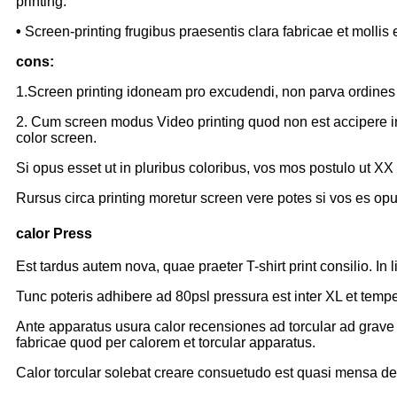
printing.
•
Screen-printing frugibus praesentis clara fabricae et mollis
cons:
1.Screen printing idoneam pro excudendi, non parva ordines si
2. Cum screen modus Video printing quod non est accipere in 
color screen.
Si opus esset ut in pluribus coloribus, vos mos postulo ut XX e
Rursus circa printing moretur screen vere potes si vos es opu
calor Press
Est tardus autem nova, quae praeter T-shirt print consilio. In 
Tunc poteris adhibere ad 80psl pressura est inter XL et tempe
Ante apparatus usura calor recensiones ad torcular ad grave 
fabricae quod per calorem et torcular apparatus.
Calor torcular solebat creare consuetudo est quasi mensa des