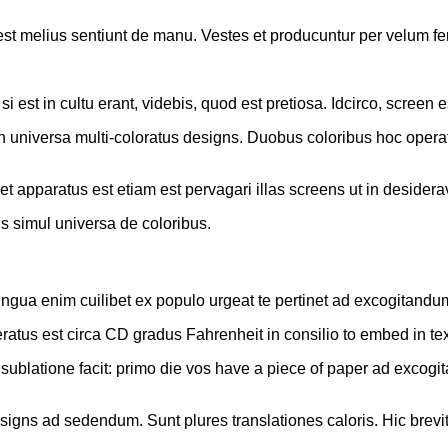
 est melius sentiunt de manu. Vestes et producuntur per velum fe
 est in cultu erant, videbis, quod est pretiosa. Idcirco, screen
universa multi-coloratus designs. Duobus coloribus hoc operatu
t apparatus est etiam est pervagari illas screens ut in desideravi
s simul universa de coloribus.
lingua enim cuilibet ex populo urgeat te pertinet ad excogitandum
ratus est circa CD gradus Fahrenheit in consilio to embed in text
sublatione facit: primo die vos have a piece of paper ad excog
igns ad sedendum. Sunt plures translationes caloris. Hic brevit