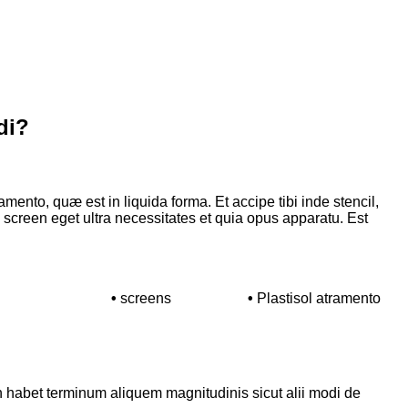
di?
amento, quæ est in liquida forma. Et accipe tibi inde stencil,
ndi screen eget ultra necessitates et quia opus apparatu. Est
•
screens
•
Plastisol atramento
on habet terminum aliquem magnitudinis sicut alii modi de