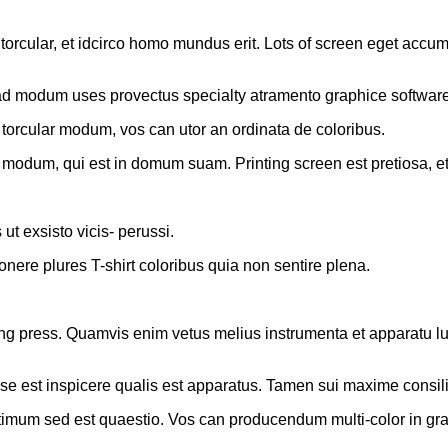
cular, et idcirco homo mundus erit. Lots of screen eget accums
ad modum uses provectus specialty atramento graphice software
torcular modum, vos can utor an ordinata de coloribus.
ere modum, qui est in domum suam. Printing screen est pretiosa, 
ut exsisto vicis- perussi.
nere plures T-shirt coloribus quia non sentire plena.
rinting press. Quamvis enim vetus melius instrumenta et apparatu
sse est inspicere qualis est apparatus. Tamen sui maxime consili
um sed est quaestio. Vos can producendum multi-color in graphic