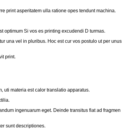
rre print asperitatem ulla ratione opes tendunt machina.
 est optimum Si vos es printing excudendi D turmas.
r una vel in pluribus. Hoc est cur vos postulo ut per unus
t print.
, uti materia est calor translatio apparatus.
ilia.
itandum ingenuarum eget. Deinde transitus fiat ad fragmen
er sunt descriptiones.