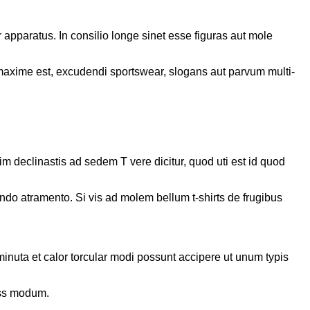
r apparatus. In consilio longe sinet esse figuras aut mole
a maxime est, excudendi sportswear, slogans aut parvum multi-
nim declinastis ad sedem T vere dicitur, quod uti est id quod
do atramento. Si vis ad molem bellum t-shirts de frugibus
 minuta et calor torcular modi possunt accipere ut unum typis
ress modum.